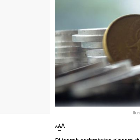
Ilu
A
A
A