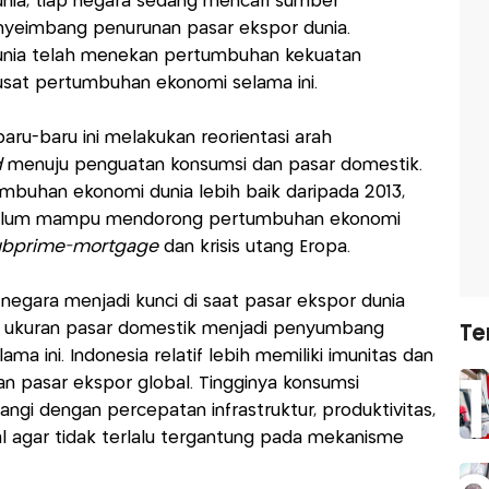
nia, tiap negara sedang mencari sumber
yeimbang penurunan pasar ekspor dunia.
nia telah menekan pertumbuhan kekuatan
usat pertumbuhan ekonomi selama ini.
baru-baru ini melakukan reorientasi arah
d
menuju penguatan konsumsi dan pasar domestik.
mbuhan ekonomi dunia lebih baik daripada 2013,
 belum mampu mendorong pertumbuhan ekonomi
ubprime-mortgage
dan krisis utang Eropa.
negara menjadi kunci di saat pasar ekspor dunia
a, ukuran pasar domestik menjadi penyumbang
Te
 ini. Indonesia relatif lebih memiliki imunitas dan
n pasar ekspor global. Tingginya konsumsi
bangi dengan percepatan infrastruktur, produktivitas,
nal agar tidak terlalu tergantung pada mekanisme