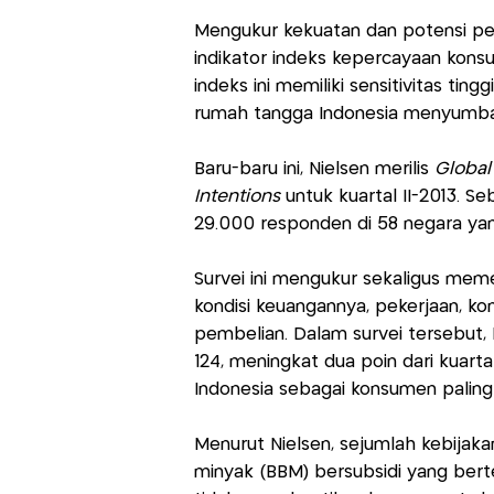
Mengukur kekuatan dan potensi per
indikator indeks kepercayaan kon
indeks ini memiliki sensitivitas ti
rumah tangga Indonesia menyumba
Baru-baru ini, Nielsen merilis
Global
Intentions
untuk kuartal II-2013. S
29.000 responden di 58 negara yang
Survei ini mengukur sekaligus me
kondisi keuangannya, pekerjaan, ko
pembelian. Dalam survei tersebut, In
124, meningkat dua poin dari kuart
Indonesia sebagai konsumen paling 
Menurut Nielsen, sejumlah kebijak
minyak (BBM) bersubsidi yang berte