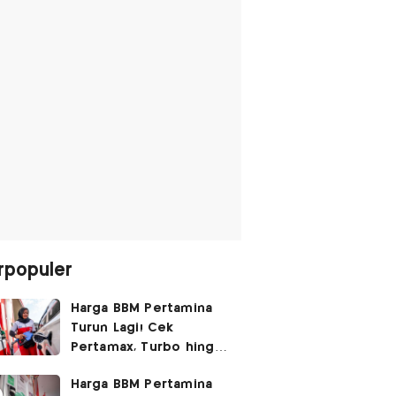
rpopuler
Harga BBM Pertamina
Turun Lagi! Cek
Pertamax, Turbo hingga
Pertalite Hari Ini 6
Harga BBM Pertamina
Agustus 2026