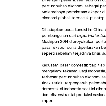
DI
tengah perlambatan ekonomi du
pertumbuhan ekonomi sebagai pen
Melemahnya permintaan ekspor du
ekonomi global, termasuk pusat-p
Dihadapkan pada kondisi ini, China 
pembangunan dari
export-oriente
Meskipun 2014 diproyeksikan pertu
pasar ekspor dunia diperkirakan
seperti sebelum terjadinya krisis
s
Kekuatan pasar domestik tiap-tiap 
mengalami tekanan. Bagi Indonesi
terbesar pertumbuhan ekonomi selama
tidak terlalu terpengaruh pelemaha
domestik di Indonesia saat ini diim
dan efisiensi rantai produksi nasio
impor.