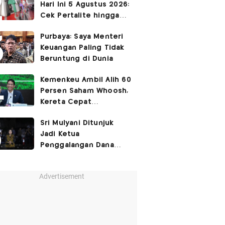
Hari Ini 5 Agustus 2026:
Cek Pertalite hingga
Pertamax, Ada yang
Purbaya: Saya Menteri
Turun
Keuangan Paling Tidak
Beruntung di Dunia
Kemenkeu Ambil Alih 60
Persen Saham Whoosh,
Kereta Cepat
Diperpanjang hingga
Sri Mulyani Ditunjuk
Surabaya
Jadi Ketua
Penggalangan Dana
untuk Negara Miskisn
Advertisement