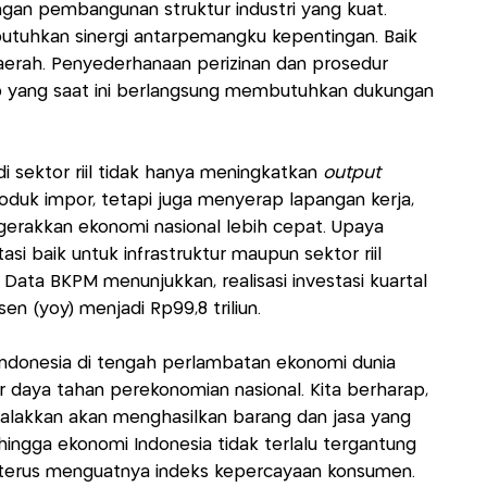
ngan pembangunan struktur industri yang kuat.
mbutuhkan sinergi antarpemangku kepentingan. Baik
aerah. Penyederhanaan perizinan dan prosedur
ap yang saat ini berlangsung membutuhkan dukungan
i sektor riil tidak hanya meningkatkan
output
oduk impor, tetapi juga menyerap lapangan kerja,
erakkan ekonomi nasional lebih cepat. Upaya
i baik untuk infrastruktur maupun sektor riil
ata BKPM menunjukkan, realisasi investasi kuartal
en (yoy) menjadi Rp99,8 triliun.
i Indonesia di tengah perlambatan ekonomi dunia
r daya tahan perekonomian nasional. Kita berharap,
galakkan akan menghasilkan barang dan jasa yang
ingga ekonomi Indonesia tidak terlalu tergantung
 terus menguatnya indeks kepercayaan konsumen.