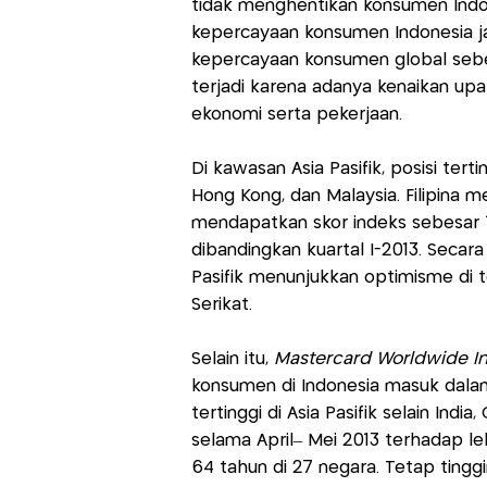
tidak menghentikan konsumen Indo
kepercayaan konsumen Indonesia jau
kepercayaan konsumen global sebe
terjadi karena adanya kenaikan up
ekonomi serta pekerjaan.
Di kawasan Asia Pasifik, posisi terting
Hong Kong, dan Malaysia. Filipina m
mendapatkan skor indeks sebesar 12
dibandingkan kuartal I-2013. Secar
Pasifik menunjukkan optimisme di
Serikat.
Selain itu,
Mastercard Worldwide I
konsumen di Indonesia masuk dalam
tertinggi di Asia Pasifik selain India,
selama April– Mei 2013 terhadap le
64 tahun di 27 negara. Tetap tingg