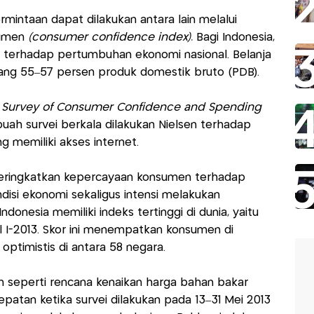
mintaan dapat dilakukan antara lain melalui
sumen
(consumer confidence index).
Bagi Indonesia,
nggi terhadap pertumbuhan ekonomi nasional. Belanja
ng 55–57 persen produk domestik bruto (PDB).
 Survey of Consumer Confidence and Spending
ebuah survei berkala dilakukan Nielsen terhadap
 memiliki akses internet.
meringkatkan kepercayaan konsumen terhadap
ndisi ekonomi sekaligus intensi melakukan
donesia memiliki indeks tertinggi di dunia, yaitu
al I-2013. Skor ini menempatkan konsumen di
optimistis di antara 58 negara.
an seperti rencana kenaikan harga bahan bakar
patan ketika survei dilakukan pada 13–31 Mei 2013