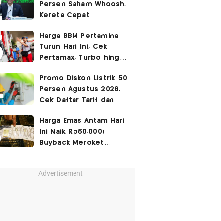
Persen Saham Whoosh,
Kereta Cepat
Diperpanjang hingga
Harga BBM Pertamina
Surabaya
Turun Hari Ini, Cek
Pertamax, Turbo hingga
Pertalite 7 Agustus
Promo Diskon Listrik 50
2026
Persen Agustus 2026,
Cek Daftar Tarif dan
Syaratnya
Harga Emas Antam Hari
Ini Naik Rp50.000!
Buyback Meroket
Rp90.000
Advertisement