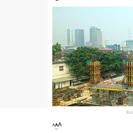
Ilu
A
A
A