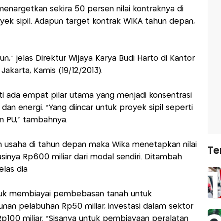
menargetkan sekira 50 persen nilai kontraknya di
yek sipil. Adapun target kontrak WIKA tahun depan,
iun," jelas Direktur Wijaya Karya Budi Harto di Kantor
akarta, Kamis (19/12/2013).
i ada empat pilar utama yang menjadi konsentrasi
g dan energi. "Yang diincar untuk proyek sipil seperti
n PU," tambahnya.
usaha di tahun depan maka Wika menetapkan nilai
Te
estasinya Rp600 miliar dari modal sendiri. Ditambah
elas dia
ntuk membiayai pembebasan tanah untuk
an pelabuhan Rp50 miliar, investasi dalam sektor
Rp100 miliar. "Sisanya untuk pembiayaan peralatan