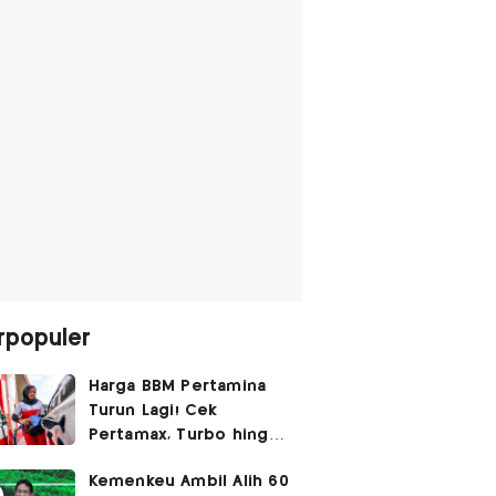
rpopuler
Harga BBM Pertamina
Turun Lagi! Cek
Pertamax, Turbo hingga
Pertalite Hari Ini 6
Kemenkeu Ambil Alih 60
Agustus 2026