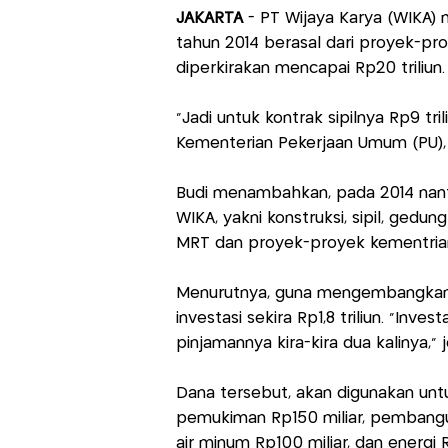
JAKARTA
- PT Wijaya Karya (WIKA) 
tahun 2014 berasal dari proyek-pro
diperkirakan mencapai Rp20 triliun.
"Jadi untuk kontrak sipilnya Rp9 tril
Kementerian Pekerjaan Umum (PU), J
Budi menambahkan, pada 2014 nant
WIKA, yakni konstruksi, sipil, gedun
MRT dan proyek-proyek kementria
Menurutnya, guna mengembangkan 
investasi sekira Rp1,8 triliun. "Inv
pinjamannya kira-kira dua kalinya," j
Dana tersebut, akan digunakan u
pemukiman Rp150 miliar, pembangun
air minum Rp100 miliar, dan energi 