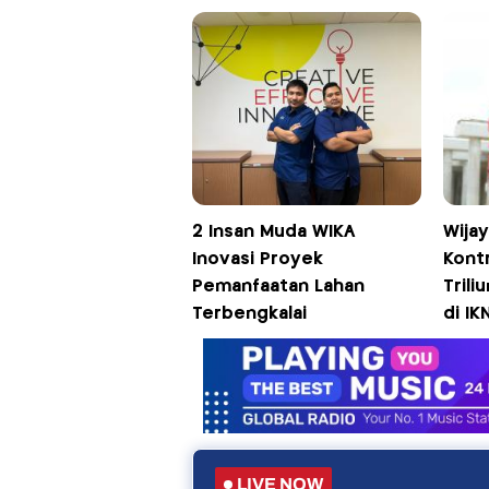
2 Insan Muda WIKA
Wija
Inovasi Proyek
Kontr
Pemanfaatan Lahan
Trili
Terbengkalai
di IK
LIVE NOW