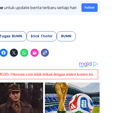
ne
untuk update berita terbaru setiap hari
Follow
Tugas BUMN
Erick Thohir
BUMN