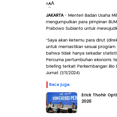
A
A
A
JAKARTA
- Menteri Badan Usaha Mil
mengumpulkan para pimpinan BUMN
Prabowo Subianto untuk mewujud
"Saya akan ketemu para dirut (dir
untuk memastikan sesuai program 
bahwa tidak hanya sekadar statisti
Percuma pertumbuhan ekonomi, teta
briefing terkait Perkembangan Bio
Jumat (1/11/2024).
baca juga:
Erick Thohir Opt
2025