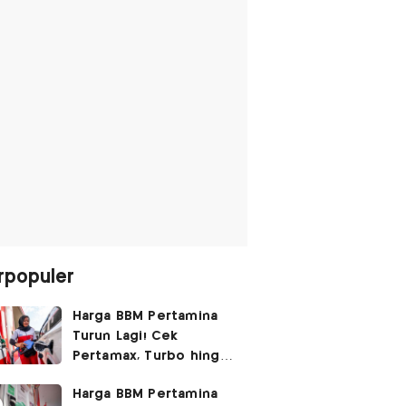
rpopuler
Harga BBM Pertamina
Turun Lagi! Cek
Pertamax, Turbo hingga
Pertalite Hari Ini 6
Harga BBM Pertamina
Agustus 2026