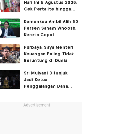
Hari Ini 5 Agustus 2026:
Cek Pertalite hingga
Pertamax, Ada yang
Kemenkeu Ambil Alih 60
Turun
Persen Saham Whoosh,
Kereta Cepat
Diperpanjang hingga
Purbaya: Saya Menteri
Surabaya
Keuangan Paling Tidak
Beruntung di Dunia
Sri Mulyani Ditunjuk
Jadi Ketua
Penggalangan Dana
untuk Negara Miskisn
Advertisement