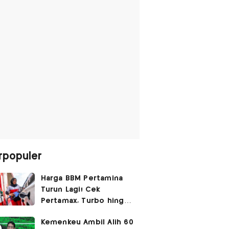
rpopuler
Harga BBM Pertamina
Turun Lagi! Cek
Pertamax, Turbo hingga
Pertalite Hari Ini 6
Kemenkeu Ambil Alih 60
Agustus 2026