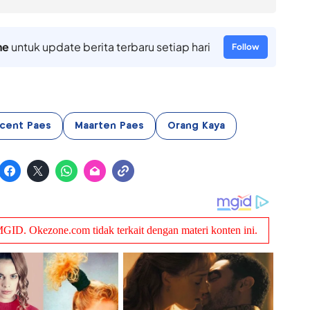
ne
untuk update berita terbaru setiap hari
Follow
ncent Paes
Maarten Paes
Orang Kaya