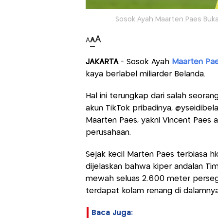
Sosok Ayah Maarten Paes Buk
A
A
A
JAKARTA
- Sosok Ayah
Maarten Pa
kaya berlabel miliarder Belanda.
Hal ini terungkap dari salah seoran
akun TikTok pribadinya, @yseidibe
Maarten Paes, yakni Vincent Paes 
perusahaan.
Sejak kecil Marten Paes terbiasa 
dijelaskan bahwa kiper andalan Timn
mewah seluas 2.600 meter persegi y
terdapat kolam renang di dalamnya
Baca Juga: