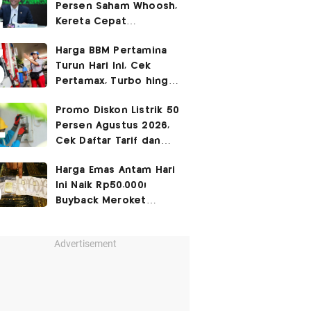
Persen Saham Whoosh,
Kereta Cepat
Diperpanjang hingga
Harga BBM Pertamina
Surabaya
Turun Hari Ini, Cek
Pertamax, Turbo hingga
Pertalite 7 Agustus
Promo Diskon Listrik 50
2026
Persen Agustus 2026,
Cek Daftar Tarif dan
Syaratnya
Harga Emas Antam Hari
Ini Naik Rp50.000!
Buyback Meroket
Rp90.000
Advertisement