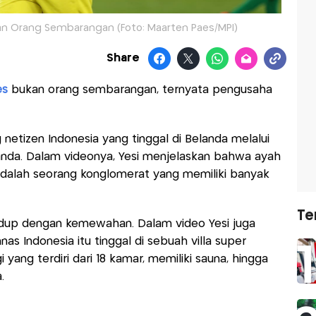
an Orang Sembarangan (Foto: Maarten Paes/MPI)
Share
es
bukan orang sembarangan, ternyata pengusaha
g netizen Indonesia yang tinggal di Belanda melalui
landa. Dalam videonya, Yesi menjelaskan bahwa ayah
adalah seorang konglomerat yang memiliki banyak
Te
hidup dengan kemewahan. Dalam video Yesi juga
as Indonesia itu tinggal di sebuah villa super
ang terdiri dari 18 kamar, memiliki sauna, hingga
.