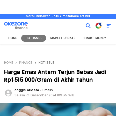
Scroll kebawah untuk membaca artikel
HOME
HOT ISSUE
MARKET UPDATE
SMART MONEY
I
HOME
FINANCE
HOT ISSUE
Harga Emas Antam Terjun Bebas Jadi
Rp1.515.000/Gram di Akhir Tahun
Anggie Ariesta
,
Jurnalis
Selasa, 31 Desember 2024 |09:35 WIB