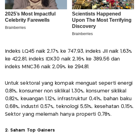
Indeks LQ45 naik 2,17% ke 747,93, indeks JII naik 1,63%
ke 422,81, indeks IDX30 naik 2,16% ke 389,56 dan
indeks MNC36 naik 2,09% ke 294,81.
Untuk sektoral yang kompak menguat seperti energi
0,81%, konsumer non siklikal 1,30%, konsumer siklikal
0,82%, keuangan 1,12%, infrastruktur 0,41%, bahan baku
0,68%, industri 0,57%, teknologi 5,51%, kesehatan 0,15%.
Sektor yang melemah hanya properti 0,78%.
2. Saham Top Gainers