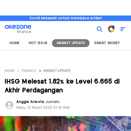
Scroll kebawah untuk membaca artikel
HOME
HOT ISSUE
MARKET UPDATE
SMART MONEY
I
HOME
FINANCE
MARKET UPDATE
IHSG Melesat 1,82% ke Level 6.665 di
Akhir Perdagangan
Anggie Ariesta
,
Jurnalis
Rabu, 12 Maret 2025 |17:16 WIB