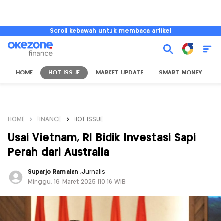
Scroll kebawah untuk membaca artikel
HOME
HOT ISSUE
MARKET UPDATE
SMART MONEY
I
HOME
FINANCE
HOT ISSUE
Usai Vietnam, RI Bidik Investasi Sapi
Perah dari Australia
Suparjo Ramalan
,
Jurnalis
Minggu, 16 Maret 2025 |10:16 WIB