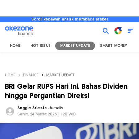
Scroll kebawah untuk membaca artikel
HOME
HOT ISSUE
MARKET UPDATE
SMART MONEY
I
HOME
FINANCE
MARKET UPDATE
BRI Gelar RUPS Hari Ini, Bahas Dividen
hingga Pergantian Direksi
Anggie Ariesta
,
Jurnalis
Senin, 24 Maret 2025 |11:20 WIB