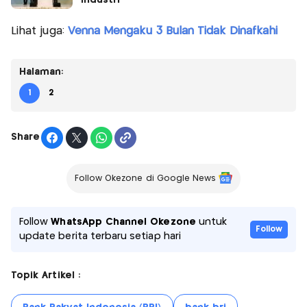
Lihat juga:
Venna Mengaku 3 Bulan Tidak Dinafkahi
Halaman:
1
2
Share
Follow Okezone di Google News
Follow
WhatsApp Channel Okezone
untuk
Follow
update berita terbaru setiap hari
Topik Artikel :