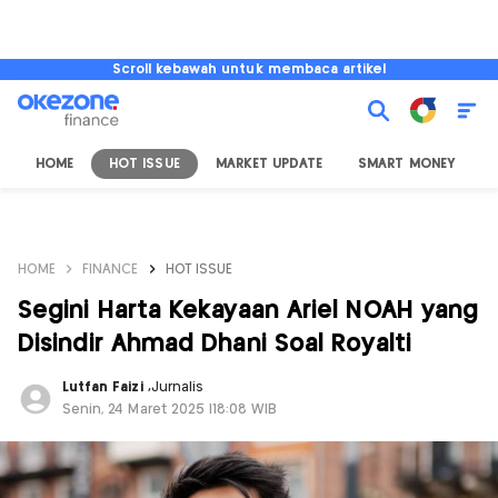
Scroll kebawah untuk membaca artikel
HOME
HOT ISSUE
MARKET UPDATE
SMART MONEY
I
HOME
FINANCE
HOT ISSUE
Segini Harta Kekayaan Ariel NOAH yang
Disindir Ahmad Dhani Soal Royalti
Lutfan Faizi
,
Jurnalis
Senin, 24 Maret 2025 |18:08 WIB