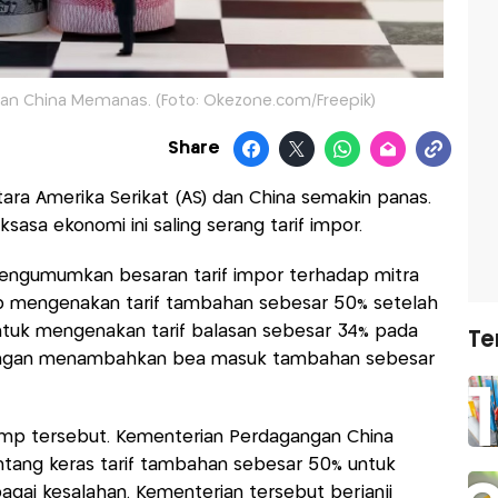
an China Memanas. (Foto: Okezone.com/Freepik)
Share
ara Amerika Serikat (AS) dan China semakin panas.
aksasa ekonomi ini saling serang tarif impor.
engumumkan besaran tarif impor terhadap mitra
mp mengenakan tarif tambahan sebesar 50% setelah
 untuk mengenakan tarif balasan sebesar 34% pada
Te
dengan menambahkan bea masuk tambahan sebesar
mp tersebut. Kementerian Perdagangan China
ng keras tarif tambahan sebesar 50% untuk
gai kesalahan. Kementerian tersebut berjanji