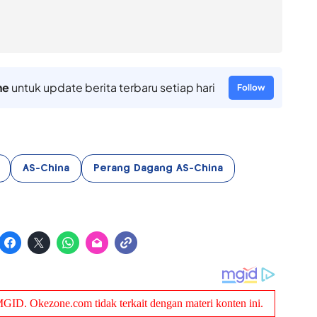
ne
untuk update berita terbaru setiap hari
Follow
AS-China
Perang Dagang AS-China