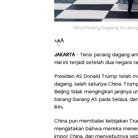
Tensi Perang Dagang AS deng
A
A
A
JAKARTA
- Tensi perang dagang ant
Hal ini terjadi setelah dua negara r
Presiden AS Donald Trump telah m
dagang, salah satunya China. Tru
Beijing tidak mengingkari janjinya
barang-barang AS pada Selasa, 
84%.
China pun membalas kebijakan Tru
mengatakan bahwa mereka menenta
impor China, dan menyebutnya seba