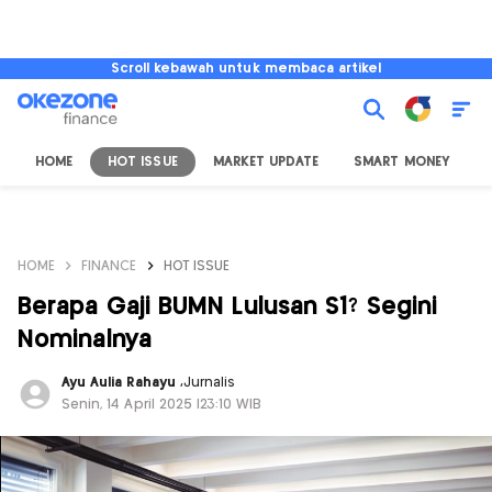
Scroll kebawah untuk membaca artikel
HOME
HOT ISSUE
MARKET UPDATE
SMART MONEY
I
HOME
FINANCE
HOT ISSUE
Berapa Gaji BUMN Lulusan S1? Segini
Nominalnya
Ayu Aulia Rahayu
,
Jurnalis
Senin, 14 April 2025 |23:10 WIB