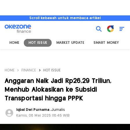
Scroll kebawah untuk membaca artikel
HOME
HOT ISSUE
MARKET UPDATE
SMART MONEY
I
HOME
FINANCE
HOT ISSUE
Anggaran Naik Jadi Rp26,29 Triliun,
Menhub Alokasikan ke Subsidi
Transportasi hingga PPPK
Iqbal Dwi Purnama
,
Jurnalis
Kamis, 08 Mei 2025 |18:45 WIB