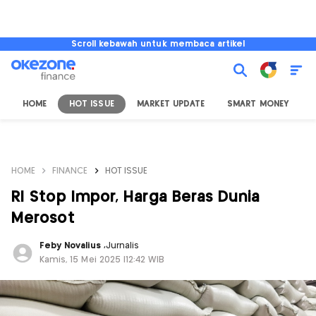
Scroll kebawah untuk membaca artikel
HOME
HOT ISSUE
MARKET UPDATE
SMART MONEY
I
HOME
FINANCE
HOT ISSUE
RI Stop Impor, Harga Beras Dunia
Merosot
Feby Novalius
,
Jurnalis
Kamis, 15 Mei 2025 |12:42 WIB