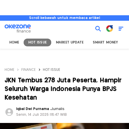
Scroll kebawah untuk membaca artikel
HOME
HOT ISSUE
MARKET UPDATE
SMART MONEY
I
HOME
FINANCE
HOT ISSUE
JKN Tembus 278 Juta Peserta, Hampir
Seluruh Warga Indonesia Punya BPJS
Kesehatan
Iqbal Dwi Purnama
,
Jurnalis
Senin, 14 Juli 2025 |18:47 WIB