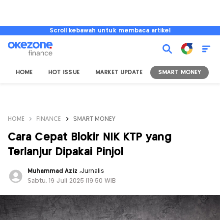
Scroll kebawah untuk membaca artikel
HOME
HOT ISSUE
MARKET UPDATE
SMART MONEY
I
HOME
FINANCE
SMART MONEY
Cara Cepat Blokir NIK KTP yang
Terlanjur Dipakai Pinjol
Muhammad Aziz
,
Jurnalis
Sabtu, 19 Juli 2025 |19:50 WIB