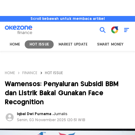
Scroll kebawah untuk membaca artikel
HOME
HOT ISSUE
MARKET UPDATE
SMART MONEY
I
HOME
FINANCE
HOT ISSUE
Wamensos: Penyaluran Subsidi BBM
dan Listrik Bakal Gunakan Face
Recognition
Iqbal Dwi Purnama
,
Jurnalis
Senin, 03 November 2025 |20:51 WIB