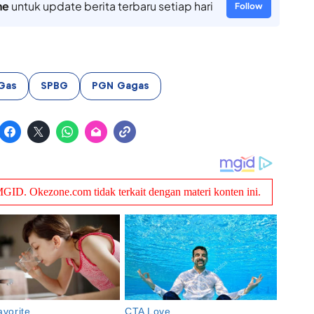
ne
untuk update berita terbaru setiap hari
Follow
Gas
SPBG
PGN Gagas