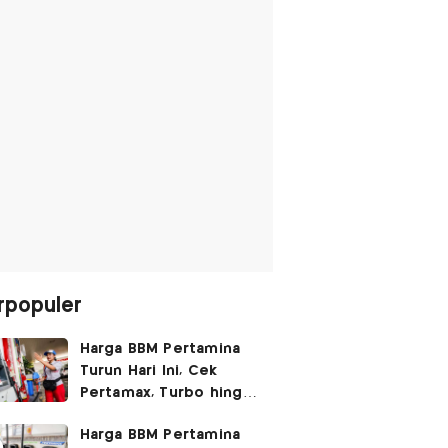
rpopuler
Harga BBM Pertamina
Turun Hari Ini, Cek
Pertamax, Turbo hingga
Pertalite 7 Agustus
Harga BBM Pertamina
2026