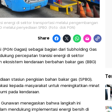
i energi di sektor transportasi melalui pengembangan
 melalui penyediaan SPBG. (Foto: dok PGN)
Share
i (PGN Gagas) sebagai bagian dari Subholding Gas
kung percepatan transisi energi di sektor
n ekosistem kendaraan berbahan bakar gas (BBG)
Te
diaan stasiun pengisian bahan bakar gas (SPBG),
dukasi kepada masyarakat untuk meningkatkan minat
umi pada kendaraan.
ji Gunawan menegaskan bahwa langkah ini
lam mendukung implementasi energi bersih di