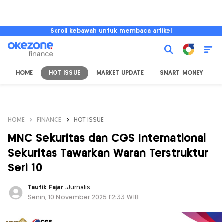
Scroll kebawah untuk membaca artikel
HOME
HOT ISSUE
MARKET UPDATE
SMART MONEY
I
HOME
FINANCE
HOT ISSUE
MNC Sekuritas dan CGS International
Sekuritas Tawarkan Waran Terstruktur
Seri 10
Taufik Fajar
,
Jurnalis
Senin, 10 November 2025 |12:33 WIB