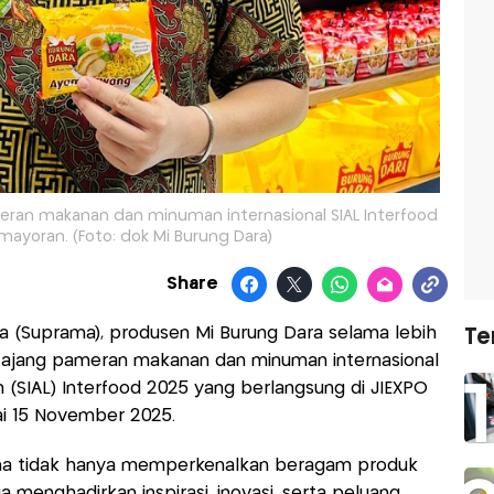
eran makanan dan minuman internasional SIAL Interfood
mayoran. (Foto: dok Mi Burung Dara)
Share
a (Suprama), produsen Mi Burung Dara selama lebih
Te
am ajang pameran makanan dan minuman internasional
on (SIAL) Interfood 2025 yang berlangsung di JIEXPO
ai 15 November 2025.
rama tidak hanya memperkenalkan beragam produk
a menghadirkan inspirasi, inovasi, serta peluang