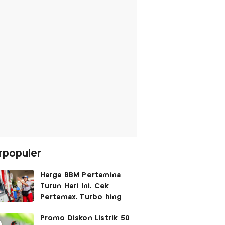
rpopuler
Harga BBM Pertamina
Turun Hari Ini, Cek
Pertamax, Turbo hingga
Pertalite 7 Agustus
Promo Diskon Listrik 50
2026