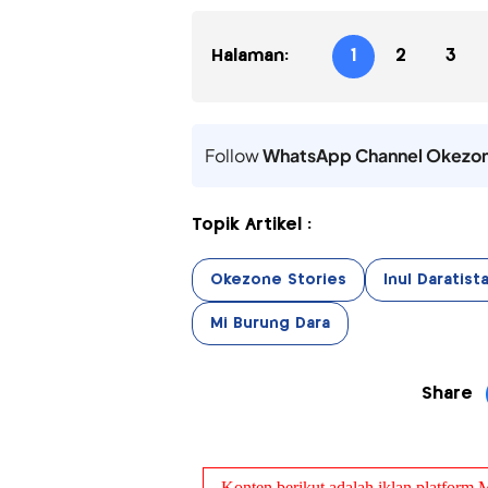
Halaman:
1
2
3
Follow
WhatsApp Channel Okezo
Topik Artikel :
Okezone Stories
Inul Daratist
Mi Burung Dara
Share