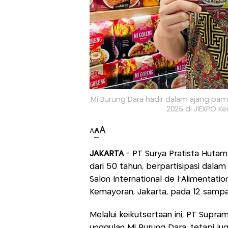
Mi Burung Dara hadir dalam ajang pam
2025 di JIEXPO Ke
A
A
A
JAKARTA
- PT Surya Pratista Hutam
dari 50 tahun, berpartisipasi dal
Salon International de l'Alimentati
Kemayoran, Jakarta, pada 12 samp
Melalui keikutsertaan ini, PT Sup
unggulan Mi Burung Dara, tetapi jug