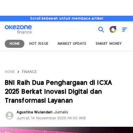
Scroll kebawah untuk membaca artikel
HOME
HOT ISSUE
MARKET UPDATE
SMART MONEY
I
HOME
FINANCE
BNI Raih Dua Penghargaan di ICXA
2025 Berkat Inovasi Digital dan
Transformasi Layanan
Agustina Wulandari
,
Jurnalis
Jum'at, 14 November 2025 |14:00 WIB