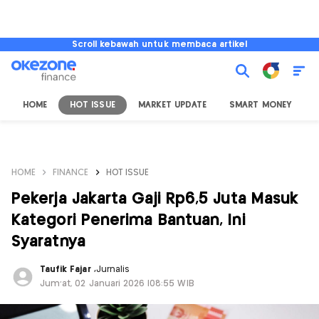
Scroll kebawah untuk membaca artikel
HOME
HOT ISSUE
MARKET UPDATE
SMART MONEY
I
HOME
FINANCE
HOT ISSUE
Pekerja Jakarta Gaji Rp6,5 Juta Masuk
Kategori Penerima Bantuan, Ini
Syaratnya
Taufik Fajar
,
Jurnalis
Jum'at, 02 Januari 2026 |08:55 WIB