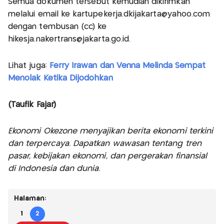
Semua dokumen tersebut kemudian dikirimkan
melalui email ke
kartupekerja.dkijakarta@yahoo.com
dengan tembusan (cc) ke
hikesja.nakertrans@jakarta.go.id
.
Lihat juga:
Ferry Irawan dan Venna Melinda Sempat
Menolak Ketika Dijodohkan
(Taufik Fajar)
Ekonomi Okezone menyajikan berita ekonomi terkini
dan terpercaya. Dapatkan wawasan tentang tren
pasar, kebijakan ekonomi, dan pergerakan finansial
di Indonesia dan dunia.
Halaman:
1
2