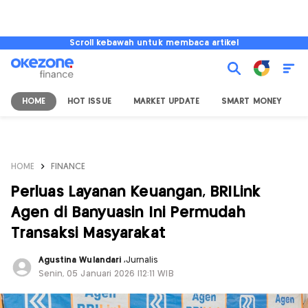
Scroll kebawah untuk membaca artikel
HOME
HOT ISSUE
MARKET UPDATE
SMART MONEY
I
HOME
FINANCE
Perluas Layanan Keuangan, BRILink
Agen di Banyuasin Ini Permudah
Transaksi Masyarakat
Agustina Wulandari
,
Jurnalis
Senin, 05 Januari 2026 |12:11 WIB