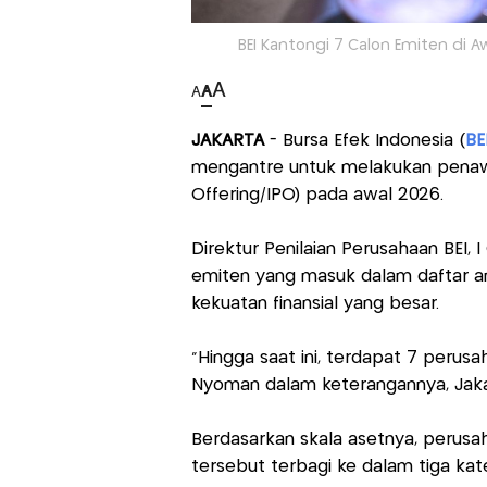
BEI Kantongi 7 Calon Emiten di A
A
A
A
JAKARTA
- Bursa Efek Indonesia (
BE
mengantre untuk melakukan penawa
Offering/IPO) pada awal 2026.
Direktur Penilaian Perusahaan BEI
emiten yang masuk dalam daftar 
kekuatan finansial yang besar.
“Hingga saat ini, terdapat 7 perus
Nyoman dalam keterangannya, Jakar
Berdasarkan skala asetnya, perusa
tersebut terbagi ke dalam tiga kat