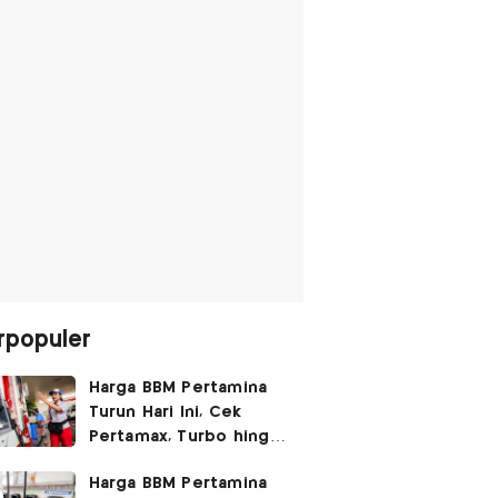
rpopuler
Harga BBM Pertamina
Turun Hari Ini, Cek
Pertamax, Turbo hingga
Pertalite 7 Agustus
Harga BBM Pertamina
2026