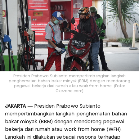
Presiden Prabowo Subianto mempertimbangkan langkah
penghematan bahan bakar minyak (BBM) dengan mendorong
pegawai bekerja dari rumah atau work from home. (Foto:
Okezone.com)
JAKARTA
— Presiden Prabowo Subianto
mempertimbangkan langkah penghematan bahan
bakar minyak (BBM) dengan mendorong pegawai
bekerja dari rumah atau work from home (WFH).
Langkah ini dilakukan sebagai respons terhadap