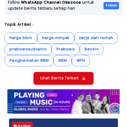
Follow
WhatsApp Channel Okezone
untuk
Follow
update berita terbaru setiap hari
Topik Artikel :
harga bbm
harga minyak
kerja dari rumah
prabowosubianto
Prabowo
Bensin
Penghematan BBM
BBM
WFH
Lihat Berita Terkait
Live Now