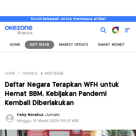
Scroll kebawah untuk membaca artikel
HOME
HOT ISSUE
MARKET UPDATE
SMART MONEY
I
HOME
FINANCE
HOT ISSUE
Daftar Negara Terapkan WFH untuk
Hemat BBM, Kebijakan Pandemi
Kembali Diberlakukan
Feby Novalius
,
Jurnalis
Minggu, 15 Maret 2026 |06:10 WIB