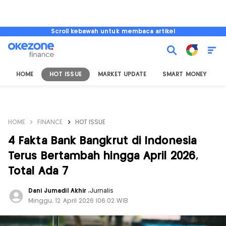
Scroll kebawah untuk membaca artikel
HOME
HOT ISSUE
MARKET UPDATE
SMART MONEY
I
HOME
FINANCE
HOT ISSUE
4 Fakta Bank Bangkrut di Indonesia
Terus Bertambah hingga April 2026,
Total Ada 7
Dani Jumadil Akhir
,
Jurnalis
Minggu, 12 April 2026 |06:02 WIB