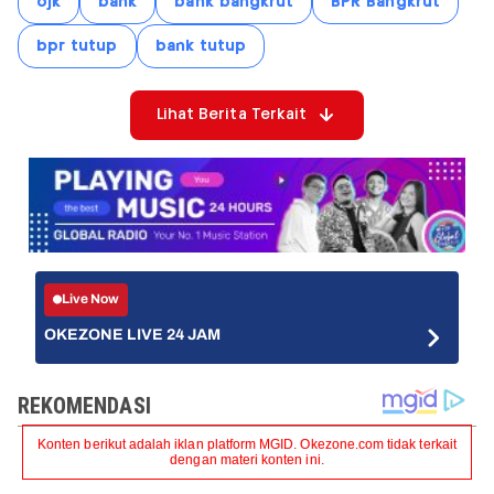
ojk
bank
bank bangkrut
BPR Bangkrut
bpr tutup
bank tutup
Lihat Berita Terkait
Live Now
OKEZONE LIVE 24 JAM