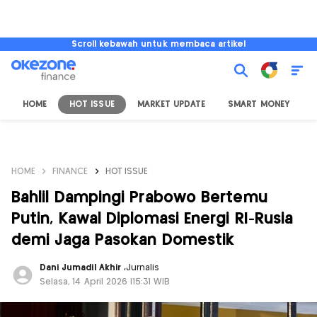
Scroll kebawah untuk membaca artikel
HOME
HOT ISSUE
MARKET UPDATE
SMART MONEY
I
HOME
FINANCE
HOT ISSUE
Bahlil Dampingi Prabowo Bertemu
Putin, Kawal Diplomasi Energi RI-Rusia
demi Jaga Pasokan Domestik
Dani Jumadil Akhir
,
Jurnalis
Selasa, 14 April 2026 |15:31 WIB