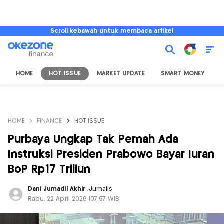
Scroll kebawah untuk membaca artikel
HOME
HOT ISSUE
MARKET UPDATE
SMART MONEY
I
HOME
FINANCE
HOT ISSUE
Purbaya Ungkap Tak Pernah Ada
Instruksi Presiden Prabowo Bayar Iuran
BoP Rp17 Triliun
Dani Jumadil Akhir
,
Jurnalis
Rabu, 22 April 2026 |07:57 WIB