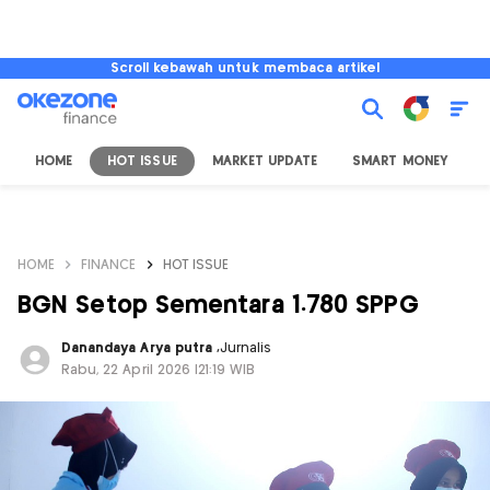
Scroll kebawah untuk membaca artikel
HOME
HOT ISSUE
MARKET UPDATE
SMART MONEY
I
HOME
FINANCE
HOT ISSUE
BGN Setop Sementara 1.780 SPPG
Danandaya Arya putra
,
Jurnalis
Rabu, 22 April 2026 |21:19 WIB