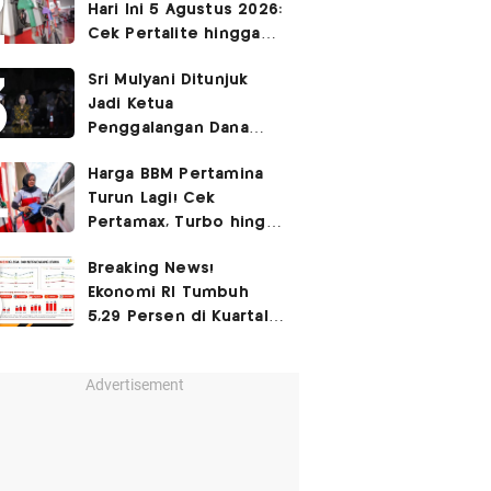
Hari Ini 5 Agustus 2026:
Cek Pertalite hingga
Pertamax, Ada yang
Sri Mulyani Ditunjuk
Turun
Jadi Ketua
Penggalangan Dana
untuk Negara Miskisn
Harga BBM Pertamina
Turun Lagi! Cek
Pertamax, Turbo hingga
Pertalite Hari Ini 6
Breaking News!
Agustus 2026
Ekonomi RI Tumbuh
5,29 Persen di Kuartal
II-2026
Advertisement