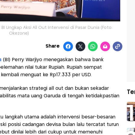
 Ungkap Aksi All Out Intervensi di Pasar Dunia (Foto:
Okezone)
Share
a
(BI) Perry Warjiyo menegaskan bahwa bank
 pelemahan nilai tukar Rupiah. Rupiah sempat
 kembali menguat ke Rp17.333 per USD.
enjalankan strategi all out dan bukan sekadar
Te
abilitas mata uang Garuda di tengah ketidakpastian
u langkah utama adalah intervensi besar-besaran
i posisi cadangan devisa bulan lalu tercatat turun
ebut dinilai lebih dari cukup untuk memenuhi