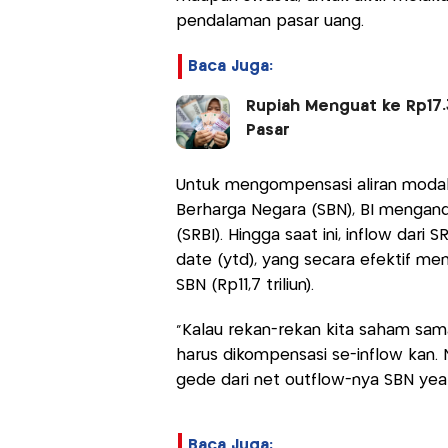
pendalaman pasar uang.
Baca Juga:
Rupiah Menguat ke Rp17.
Pasar
Untuk mengompensasi aliran modal 
Berharga Negara (SBN), BI mengand
(SRBI). Hingga saat ini, inflow dari 
date (ytd), yang secara efektif me
SBN (Rp11,7 triliun).
“Kalau rekan-rekan kita saham sam
harus dikompensasi se-inflow kan. 
gede dari net outflow-nya SBN year 
Baca Juga: