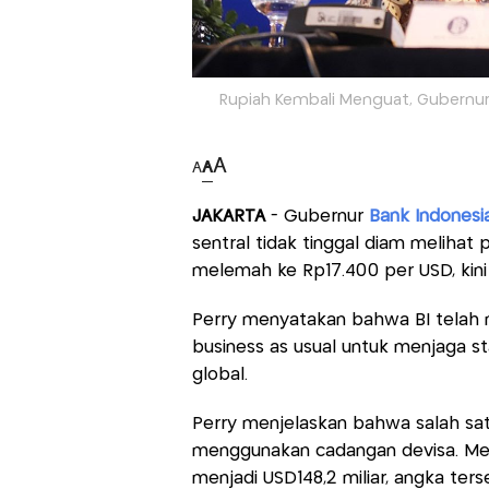
Rupiah Kembali Menguat, Gubernur BI
A
A
A
JAKARTA
- Gubernur
Bank Indonesi
sentral tidak tinggal diam melihat
melemah ke Rp17.400 per USD, kini
Perry menyatakan bahwa BI telah m
business as usual untuk menjaga st
global.
Perry menjelaskan bahwa salah sat
menggunakan cadangan devisa. Mesk
menjadi USD148,2 miliar, angka ters