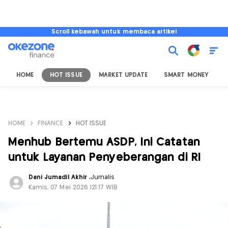
Scroll kebawah untuk membaca artikel
HOME
HOT ISSUE
MARKET UPDATE
SMART MONEY
I
HOME
FINANCE
HOT ISSUE
Menhub Bertemu ASDP, Ini Catatan
untuk Layanan Penyeberangan di RI
Dani Jumadil Akhir
,
Jurnalis
Kamis, 07 Mei 2026 |21:17 WIB