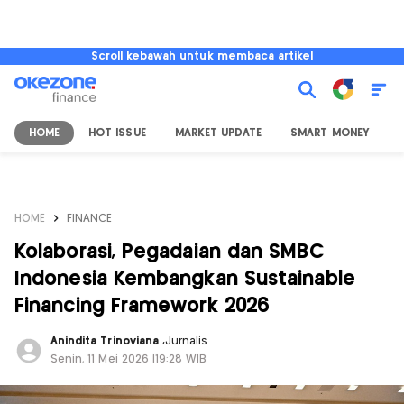
Scroll kebawah untuk membaca artikel
HOME
HOT ISSUE
MARKET UPDATE
SMART MONEY
I
HOME
FINANCE
Kolaborasi, Pegadaian dan SMBC
Indonesia Kembangkan Sustainable
Financing Framework 2026
Anindita Trinoviana
,
Jurnalis
Senin, 11 Mei 2026 |19:28 WIB