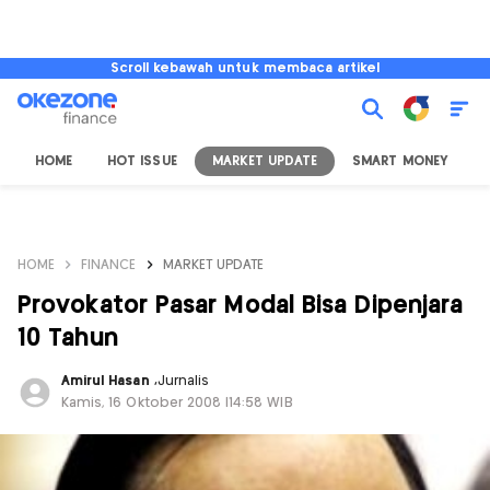
Scroll kebawah untuk membaca artikel
HOME
HOT ISSUE
MARKET UPDATE
SMART MONEY
I
HOME
FINANCE
MARKET UPDATE
Provokator Pasar Modal Bisa Dipenjara
10 Tahun
Amirul Hasan
,
Jurnalis
Kamis, 16 Oktober 2008 |14:58 WIB