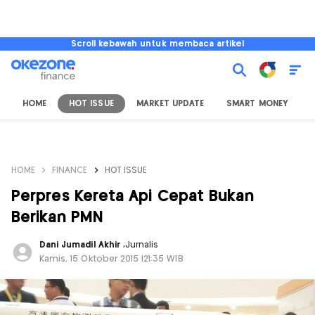
Scroll kebawah untuk membaca artikel
HOME
HOT ISSUE
MARKET UPDATE
SMART MONEY
I
HOME
FINANCE
HOT ISSUE
Perpres Kereta Api Cepat Bukan
Berikan PMN
Dani Jumadil Akhir
,
Jurnalis
Kamis, 15 Oktober 2015 |21:35 WIB