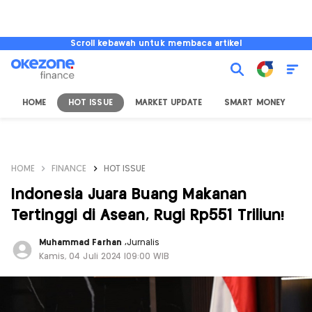
Scroll kebawah untuk membaca artikel
HOME
HOT ISSUE
MARKET UPDATE
SMART MONEY
I
HOME
FINANCE
HOT ISSUE
Indonesia Juara Buang Makanan
Tertinggi di Asean, Rugi Rp551 Triliun!
Muhammad Farhan
,
Jurnalis
Kamis, 04 Juli 2024 |09:00 WIB