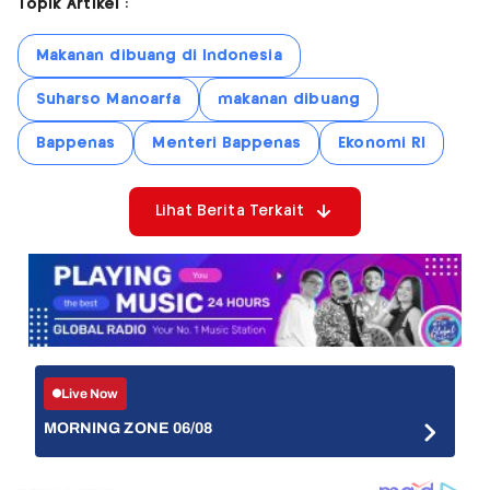
Topik Artikel :
Makanan dibuang di Indonesia
Suharso Manoarfa
makanan dibuang
Bappenas
Menteri Bappenas
Ekonomi RI
Lihat Berita Terkait
Live Now
MORNING ZONE 06/08