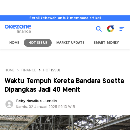
Scroll kebawah untuk membaca artikel
HOME
HOT ISSUE
MARKET UPDATE
SMART MONEY
I
HOME
FINANCE
HOT ISSUE
Waktu Tempuh Kereta Bandara Soetta
Dipangkas Jadi 40 Menit
Feby Novalius
,
Jurnalis
Kamis, 02 Januari 2025 |19:13 WIB