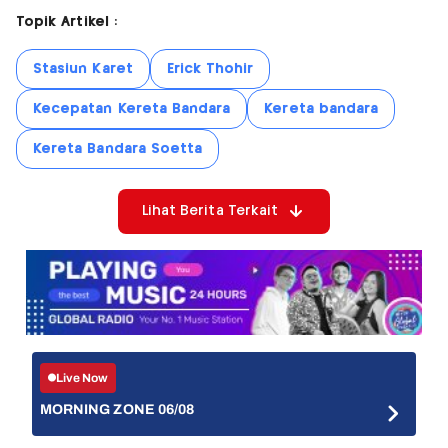
Topik Artikel :
Stasiun Karet
Erick Thohir
Kecepatan Kereta Bandara
Kereta bandara
Kereta Bandara Soetta
Lihat Berita Terkait
Live Now
MORNING ZONE 06/08