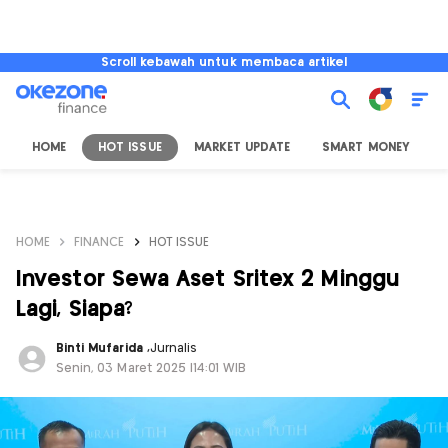
Scroll kebawah untuk membaca artikel
HOME
HOT ISSUE
MARKET UPDATE
SMART MONEY
I
HOME
FINANCE
HOT ISSUE
Investor Sewa Aset Sritex 2 Minggu
Lagi, Siapa?
Binti Mufarida
,
Jurnalis
Senin, 03 Maret 2025 |14:01 WIB