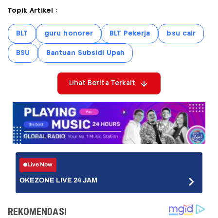
Topik Artikel :
BLT
guru honorer
BLT Pekerja
bsu cair
BSU
Bantuan Subsidi Upah
Lihat Berita Terkait
Live Now
OKEZONE LIVE 24 JAM