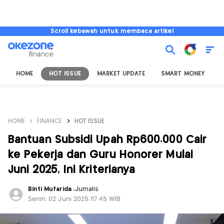
Scroll kebawah untuk membaca artikel
HOME
HOT ISSUE
MARKET UPDATE
SMART MONEY
I
HOME
FINANCE
HOT ISSUE
Bantuan Subsidi Upah Rp600.000 Cair
ke Pekerja dan Guru Honorer Mulai
Juni 2025, Ini Kriterianya
Binti Mufarida
,
Jurnalis
Senin, 02 Juni 2025 |17:45 WIB