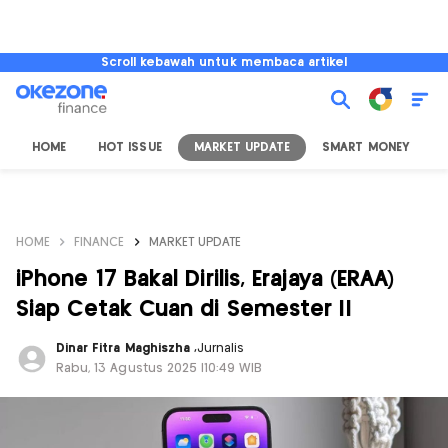
Scroll kebawah untuk membaca artikel
HOME
HOT ISSUE
MARKET UPDATE
SMART MONEY
I
HOME
FINANCE
MARKET UPDATE
iPhone 17 Bakal Dirilis, Erajaya (ERAA)
Siap Cetak Cuan di Semester II
Dinar Fitra Maghiszha
,
Jurnalis
Rabu, 13 Agustus 2025 |10:49 WIB