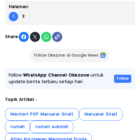
Halaman:
1
2
Share
Follow Okezone di Google News
Follow
WhatsApp Channel Okezone
untuk
Follow
update berita terbaru setiap hari
Topik Artikel :
Menteri PKP Maruarar Sirait
Maruarar Sirait
rumah
rumah subsidi
Affan Kurniawan Meninggal Dunia