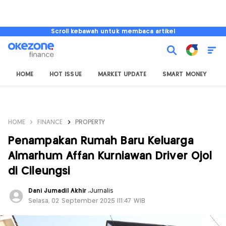
Scroll kebawah untuk membaca artikel
HOME
HOT ISSUE
MARKET UPDATE
SMART MONEY
I
HOME
FINANCE
PROPERTY
Penampakan Rumah Baru Keluarga
Almarhum Affan Kurniawan Driver Ojol
di Cileungsi
Dani Jumadil Akhir
,
Jurnalis
Selasa, 02 September 2025 |11:47 WIB