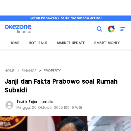
Scroll kebawah untuk membaca artikel
HOME
HOT ISSUE
MARKET UPDATE
SMART MONEY
I
HOME
FINANCE
PROPERTY
Janji dan Fakta Prabowo soal Rumah
Subsidi
Taufik Fajar
,
Jurnalis
Minggu, 05 Oktober 2025 |08:19 WIB