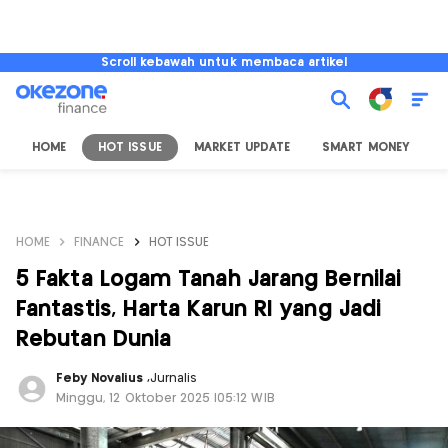
Scroll kebawah untuk membaca artikel
HOME
HOT ISSUE
MARKET UPDATE
SMART MONEY
I
HOME
FINANCE
HOT ISSUE
5 Fakta Logam Tanah Jarang Bernilai
Fantastis, Harta Karun RI yang Jadi
Rebutan Dunia
Feby Novalius
,
Jurnalis
Minggu, 12 Oktober 2025 |05:12 WIB