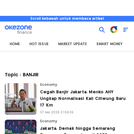
Scroll kebawah untuk membaca artikel
HOME
HOT ISSUE
MARKET UPDATE
SMART MONEY
I
Topic : BANJIR
Economy
Cegah Banjir Jakarta, Menko AHY
Ungkap Normalisasi Kali Ciliwung Baru
17 Km
07 Mei 2026 21:59:06
Economy
Jakarta, Demak hingga Semarang