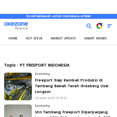
Scroll kebawah untuk membaca artikel
HOME
HOT ISSUE
MARKET UPDATE
SMART MONEY
I
Topic : PT FREEPORT INDONESIA
Economy
Freeport Siap Kembali Produksi di
Tambang Bawah Tanah Grasberg Usai
Longsor
23 Maret 2026 23:19:25
Economy
Izin Tambang Freeport Diperpanjang