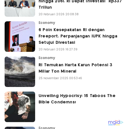
hingga 2061, RI Dapat Investasi Rp337
Triliun
20 Februari 2026 20:08:38
Economy
6 Poin Kesepakatan RI dengan
Freeport, Perpanjangan IUPK hingga
Setujui Divestasi
20 Februari 2026 16:27:39
Economy
RI Temukan Harta Karun Potensi 3
Miliar Ton Mineral
25 November 2025 00:53:46
Economy