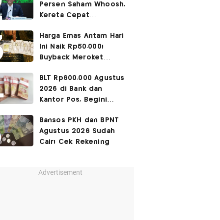
Persen Saham Whoosh,
Kereta Cepat
Diperpanjang hingga
Harga Emas Antam Hari
Surabaya
Ini Naik Rp50.000!
Buyback Meroket
Rp90.000
BLT Rp600.000 Agustus
2026 di Bank dan
Kantor Pos, Begini
Caranya
Bansos PKH dan BPNT
Agustus 2026 Sudah
Cair! Cek Rekening
Advertisement