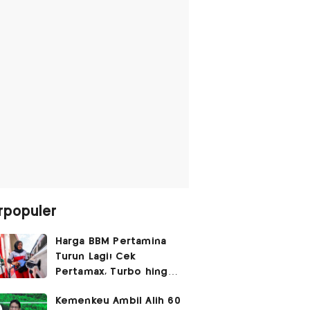
rpopuler
Harga BBM Pertamina
Turun Lagi! Cek
Pertamax, Turbo hingga
Pertalite Hari Ini 6
Kemenkeu Ambil Alih 60
Agustus 2026