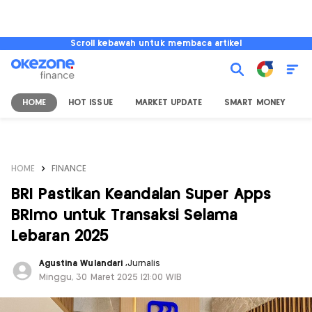
Scroll kebawah untuk membaca artikel
HOME
HOT ISSUE
MARKET UPDATE
SMART MONEY
I
HOME
FINANCE
BRI Pastikan Keandalan Super Apps
BRImo untuk Transaksi Selama
Lebaran 2025
Agustina Wulandari
,
Jurnalis
Minggu, 30 Maret 2025 |21:00 WIB