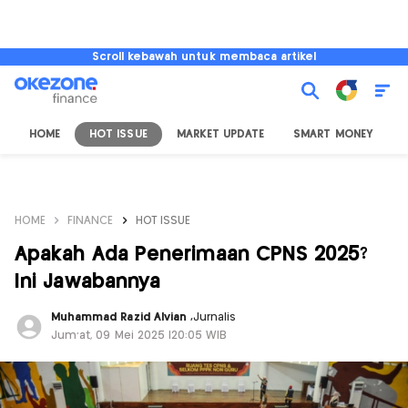
Scroll kebawah untuk membaca artikel
HOME
HOT ISSUE
MARKET UPDATE
SMART MONEY
I
HOME
FINANCE
HOT ISSUE
Apakah Ada Penerimaan CPNS 2025?
Ini Jawabannya
Muhammad Razid Alvian
,
Jurnalis
Jum'at, 09 Mei 2025 |20:05 WIB