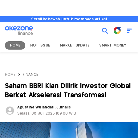
Scroll kebawah untuk membaca artikel
HOME
HOT ISSUE
MARKET UPDATE
SMART MONEY
I
HOME
FINANCE
Saham BBRI Kian Dilirik Investor Global
Berkat Akselerasi Transformasi
Agustina Wulandari
,
Jurnalis
Selasa, 08 Juli 2025 |09:00 WIB