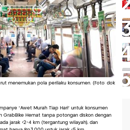
rut menemukan pola perilaku konsumen. (Foto: dok
mpanye “Awet Murah Tiap Hari” untuk konsumen
an GrabBike Hemat tanpa potongan diskon dengan
da jarak <2-4 km (tergantung wilayah), dan
at hanya Rp3.000 untuk jarak <5 km.