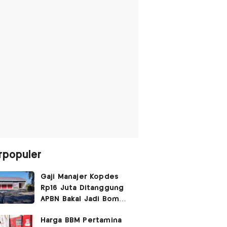
rpopuler
Gaji Manajer Kopdes
Rp16 Juta Ditanggung
APBN Bakal Jadi Bom
Waktu
Harga BBM Pertamina