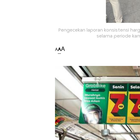
Pengecekan laporan konsistensi harga
selama periode kam
A
A
A