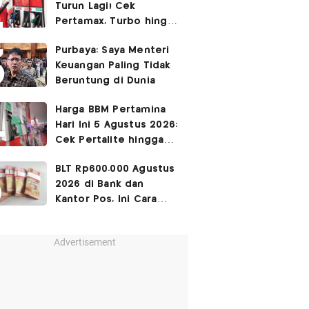
Turun Lagi! Cek
Pertamax, Turbo hingga
Pertalite Hari Ini 4
Purbaya: Saya Menteri
Agustus 2026
Keuangan Paling Tidak
Beruntung di Dunia
Harga BBM Pertamina
Hari Ini 5 Agustus 2026:
Cek Pertalite hingga
Pertamax, Ada yang
BLT Rp600.000 Agustus
Turun
2026 di Bank dan
Kantor Pos, Ini Cara
Cairkannya
Advertisement