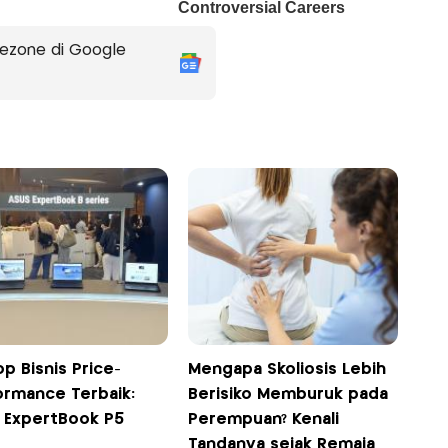
ezone di Google
p Bisnis Price-
Mengapa Skoliosis Lebih
ormance Terbaik:
Berisiko Memburuk pada
 ExpertBook P5
Perempuan? Kenali
Tandanya sejak Remaja