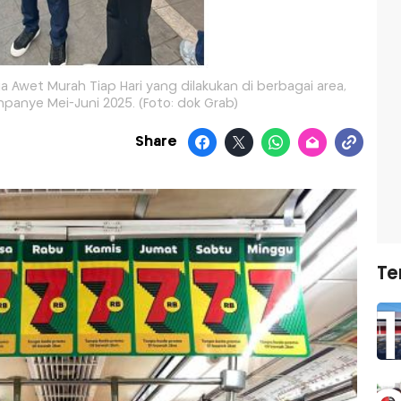
 Awet Murah Tiap Hari yang dilakukan di berbagai area,
panye Mei-Juni 2025. (Foto: dok Grab)
Share
Te