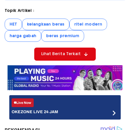
Topik Artikel :
HET
kelangkaan beras
ritel modern
harga gabah
beras premium
Lihat Berita Terkait
Live Now
OKEZONE LIVE 24 JAM