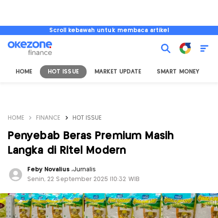
Scroll kebawah untuk membaca artikel
HOME
HOT ISSUE
MARKET UPDATE
SMART MONEY
I
HOME
FINANCE
HOT ISSUE
Penyebab Beras Premium Masih
Langka di Ritel Modern
Feby Novalius
,
Jurnalis
Senin, 22 September 2025 |10:32 WIB