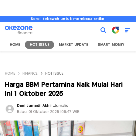
Scroll kebawah untuk membaca artikel
HOME
HOT ISSUE
MARKET UPDATE
SMART MONEY
I
HOME
FINANCE
HOT ISSUE
Harga BBM Pertamina Naik Mulai Hari
Ini 1 Oktober 2025
Dani Jumadil Akhir
,
Jurnalis
Rabu, 01 Oktober 2025 |06:47 WIB